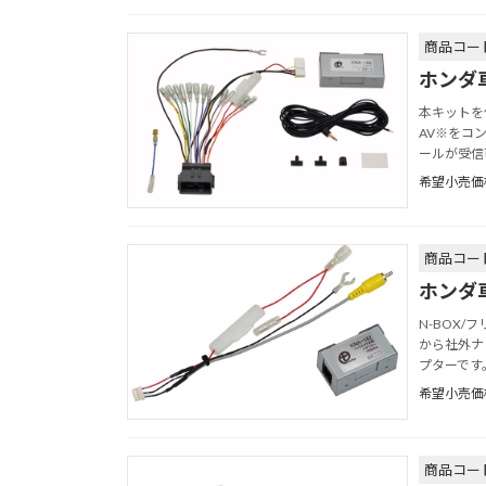
商品コード
ホンダ
本キットを
AV※をコ
ールが受信
希望小売価
商品コード
ホンダ
N-BOX
から社外ナ
プターです
希望小売価
商品コード