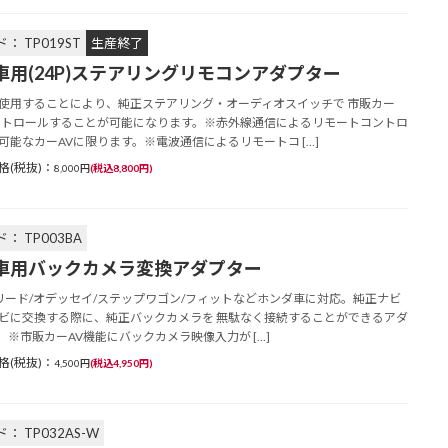
： TP019ST
生産終了
車用(24P)ステアリングリモコンアダプター
使用することにより、純正ステアリング・オーディオスイッチで 市販カー
ントロールすることが可能になります。※赤外線通信によるリモートコントロ
可能なカーAVに限ります。※電波通信によるリモートコ […]
格(税抜)：
8,000円
(税込8,800円)
： TP003BA
車用バックカメラ変換アダプター
/フリード/オデッセイ/ステップワゴン/フィットなどホンダ車に対応。純正ナビ
ビに交換する際に、純正バックカメラを 無駄なく接続することができるアダ
。※市販カーAV機能にバックカメラ映像入力が […]
格(税抜)：
4,500円
(税込4,950円)
： TP032AS-W