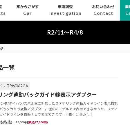
覧
車からさがす
車両調査
お問い合わせ
業
cts
Car
Investigation
Contact
E
R2/11～R4/8
/8
製品一覧
： TPW062GA
リング連動バックガイド線表示アダプター
ホンダ/ダイハツ/スバル車に対応したステアリング連動ガイドライン表示機能
バックカメラ変換アダプター。従来のモデルでは表示できなかった、ステア
ガイドラインを市販ナビで表示できます。※取付けるカ […]
格(税抜)：
25,000円
(税込27,500円)