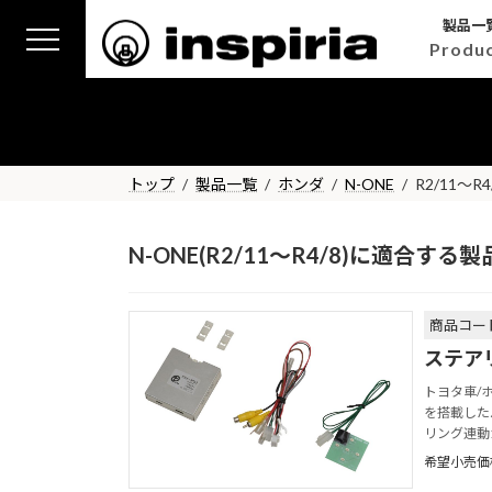
コ
ナ
製品一
ン
ビ
Produ
テ
ゲ
ン
ー
ツ
シ
へ
ョ
ス
ン
トップ
製品一覧
ホンダ
N-ONE
R2/11～R4
キ
に
ッ
移
プ
動
N-ONE(R2/11～R4/8)に適合する
商品コード
ステア
トヨタ車/
を搭載した
リング連動
希望小売価