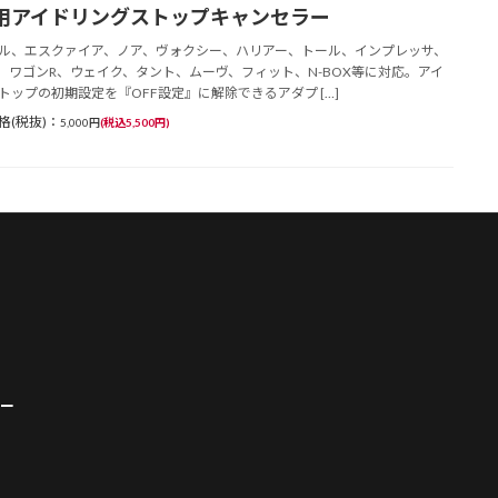
用アイドリングストップキャンセラー
ル、エスクァイア、ノア、ヴォクシー、ハリアー、トール、インプレッサ、
、ワゴンR、ウェイク、タント、ムーヴ、フィット、N-BOX等に対応。アイ
トップの初期設定を『OFF設定』に解除できるアダプ […]
格(税抜)：
5,000円
(税込5,500円)
ー