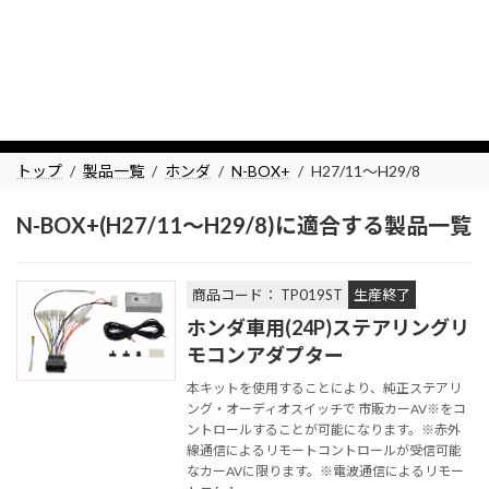
コ
ナ
ン
ビ
テ
ゲ
ン
ー
H27/11～H29/8
ツ
シ
へ
ョ
ス
ン
トップ
製品一覧
ホンダ
N-BOX+
H27/11～H29/8
キ
に
ッ
移
N-BOX+(H27/11～H29/8)に適合する製品一覧
プ
動
商品コード： TP019ST
生産終了
ホンダ車用(24P)ステアリングリ
モコンアダプター
本キットを使用することにより、純正ステアリ
ング・オーディオスイッチで 市販カーAV※をコ
ントロールすることが可能になります。※赤外
線通信によるリモートコントロールが受信可能
なカーAVに限ります。※電波通信によるリモー