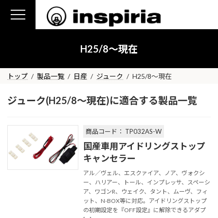
コ
ナ
ン
ビ
テ
ゲ
ン
ー
H25/8～現在
ツ
シ
へ
ョ
ス
ン
トップ
製品一覧
日産
ジューク
H25/8～現在
キ
に
ッ
移
ジューク(H25/8～現在)に適合する製品一覧
プ
動
商品コード： TP032AS-W
国産車用アイドリングストップ
キャンセラー
アル／ヴェル、エスクァイア、ノア、ヴォクシ
ー、ハリアー、トール、インプレッサ、スペーシ
ア、ワゴンR、ウェイク、タント、ムーヴ、フィ
ット、N-BOX等に対応。アイドリングストップ
の初期設定を『OFF設定』に解除できるアダプ