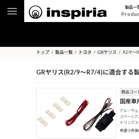
コ
ナ
製品一
ン
ビ
Produ
テ
ゲ
ン
ー
ツ
シ
へ
ョ
ス
ン
トップ
製品一覧
トヨタ
GRヤリス
R2/9～R
キ
に
ッ
移
プ
動
GRヤリス(R2/9～R7/4)に適合する
商品コード
国産車
アル／ヴェ
スペーシア
ドリングス
希望小売価