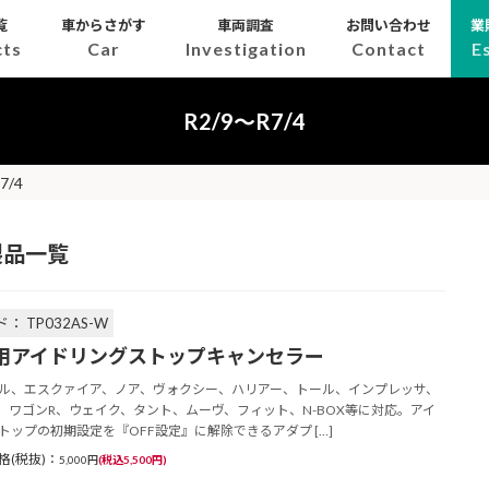
覧
車からさがす
車両調査
お問い合わせ
業
cts
Car
Investigation
Contact
E
R2/9～R7/4
7/4
製品一覧
： TP032AS-W
用アイドリングストップキャンセラー
ル、エスクァイア、ノア、ヴォクシー、ハリアー、トール、インプレッサ、
、ワゴンR、ウェイク、タント、ムーヴ、フィット、N-BOX等に対応。アイ
トップの初期設定を『OFF設定』に解除できるアダプ […]
格(税抜)：
5,000円
(税込5,500円)