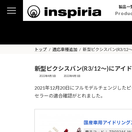
コ
ナ
製品一
ン
ビ
Produ
テ
ゲ
ン
ー
ツ
シ
へ
ョ
ス
ン
トップ
適応車種追加
新型ピクシスバン(R3/1
キ
に
ッ
移
プ
動
新型ピクシスバン(R3/12～)にア
最
2022年4月1日
2022年4月1日
終
更
2021年12月20日にフルモデルチェンジし
新
日
セラーの適合確認がとれました。
時
:
国産車用アイドリング