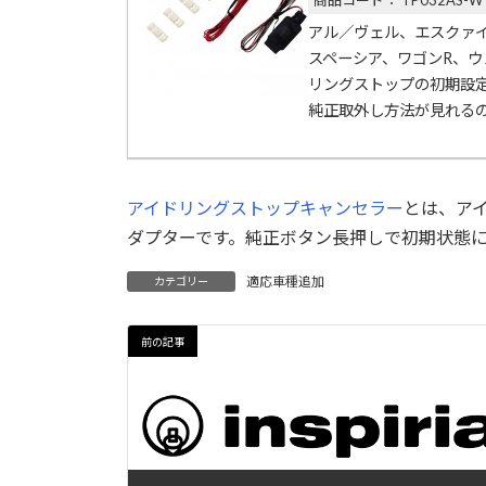
商品コード： TP032AS-W
アル／ヴェル、エスクァ
スペーシア、ワゴンR、ウ
リングストップの初期設定
純正取外し方法が見れる
アイドリングストップキャンセラー
とは、ア
ダプターです。純正ボタン長押しで初期状態
適応車種追加
カテゴリー
前の記事