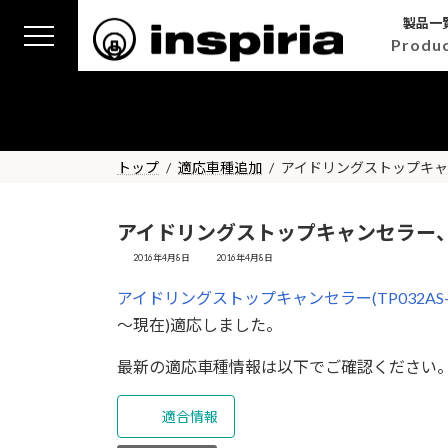
コ
ナ
製品一
ン
ビ
Produ
テ
ゲ
ン
ー
ツ
シ
へ
ョ
ス
ン
トップ
適応車種追加
アイドリングストップキ
キ
に
ッ
移
プ
動
アイドリングストップキャンセラー
最
2016年4月8日
2016年4月8日
終
更
アイドリングストップキャンセラー(TP032AS-
新
日
～現在)適応しました。
時
:
最新の適応車種情報は以下でご確認くださ
適合情報