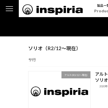
コ
ナ
製品一
ン
ビ
Produ
テ
ゲ
ン
ー
ツ
シ
へ
ョ
ス
ン
キ
に
ソリオ（R2/12～現在）
ッ
移
プ
動
サ行
アルト
アルト(R3/12～現在)
ソリオ
2020