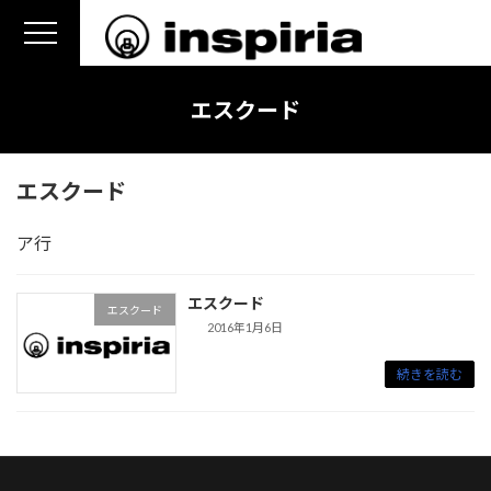
コ
ナ
ン
ビ
テ
ゲ
ン
ー
エスクード
ツ
シ
へ
ョ
ス
ン
エスクード
キ
に
ッ
移
ア行
プ
動
エスクード
エスクード
2016年1月6日
続きを読む