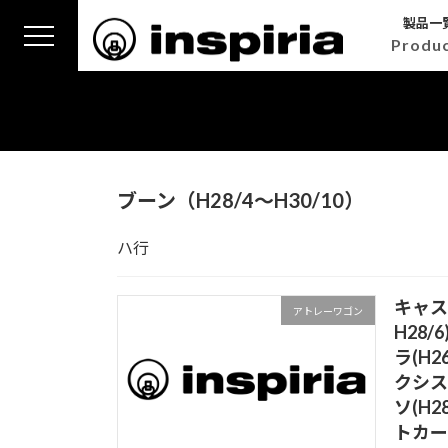
コ
ナ
製品一
ン
ビ
Produ
テ
ゲ
ン
ー
ツ
シ
へ
ョ
ス
ン
キ
に
ブーン（H28/4～H30/10）
ッ
移
プ
動
ハ行
キャス
アトレーワゴン
H28/
ラ(H2
クシス
ソ(H
トカー