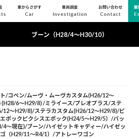
覧
車からさがす
車両調査
お問い合わせ
業
cts
Car
Investigation
Contact
E
ブーン（H28/4～H30/10）
ト/コペン/ムーヴ・ムーヴカスタム(H26/12～
6) (H28/6～H29/8) /ミライース/プレオプラス/ステ
6/12～H29/8)/ステラカスタム(H26/12～H29/8)/ピ
エポックピクシスエポック(H24/5～H29/5）/パッ
28/4～現在)/ブーン/ハイゼットキャディー/ハイゼッ
ゴ（H29/11～R4/1）/アトレーワゴン