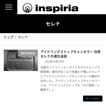
コ
ナ
ン
ビ
テ
ゲ
ン
ー
セレナ
ツ
シ
へ
ョ
ス
ン
トップ
セレナ
キ
に
ッ
移
アイドリングストップキャンセラー 日産
プ
動
適応車種追加
セレナの適合追加
2016年10月14日
日産のファミリーカーがフルモデルチェンジで
新登場！車内が広くなり快適さが増したセレナ
にアイドリングストップキャンセラーの適合が
出ました。 アイドリングストップキャンセラー
とは、アイドリングストップを「OFF設定」に
解除で […]
続きを読む