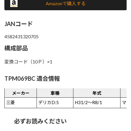
Amazonで購入する
JANコード
4582431320705
構成部品
変換コード（10Ｐ）×1
TPM069BC 適合情報
メーカー
車種
年式
三菱
デリカD:5
H31/2～R8/1
マル
必ずお読みください