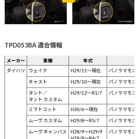
TPD053BA 適合情報
メーカー
車種
年式
ダイハツ
ウェイク
H29/11～現在
パノラマモニ
キャスト
H29/10～現在
パノラマモニ
タント／
H29/12～R1/7
パノラマモニ
タント カスタム
ミラトコット
H30/6～現在
パノラマモニ
ムーヴ カスタム
H29/8～R5/7
パノラマモニ
ムーヴ キャンバス
H28/9～H29/9
パノラマモニ
H29/9～R4/7