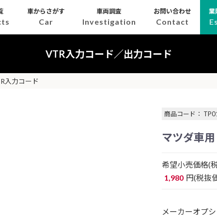
覧
車からさがす
車両調査
お問い合わせ
業
cts
Car
Investigation
Contact
E
VTR入力コード／出力コード
TR入力コード
商品コード： TP0
マツダ車用
希望小売価格(税
1,980
円(税抜価
メーカーオプシ