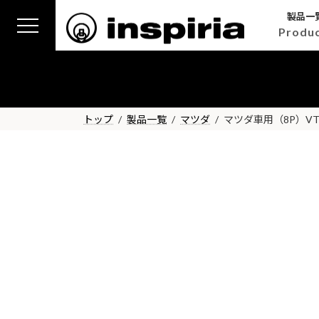
コ
ナ
製品一
ン
ビ
Produ
テ
ゲ
ン
ー
ツ
シ
へ
ョ
ス
ン
トップ
製品一覧
マツダ
マツダ車用（8P）V
キ
に
ッ
移
プ
動