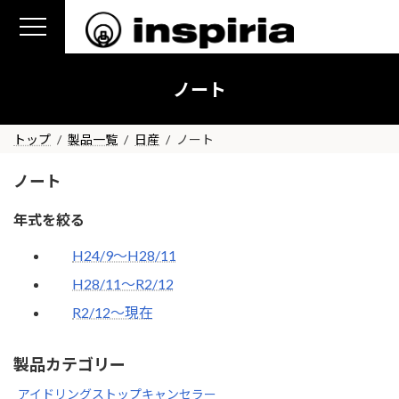
コ
ナ
ン
ビ
テ
ゲ
ン
ー
ノート
ツ
シ
へ
ョ
ス
ン
トップ
製品一覧
日産
ノート
キ
に
ノート
ッ
移
プ
動
年式を絞る
H24/9～H28/11
H28/11～R2/12
R2/12～現在
製品カテゴリー
アイドリングストップキャンセラー