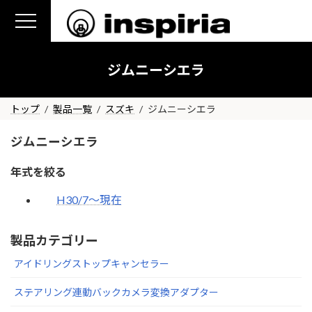
コ
ナ
ン
ビ
テ
ゲ
ン
ー
ジムニーシエラ
ツ
シ
へ
ョ
ス
ン
トップ
製品一覧
スズキ
ジムニーシエラ
キ
に
ジムニーシエラ
ッ
移
プ
動
年式を絞る
H30/7～現在
製品カテゴリー
アイドリングストップキャンセラー
ステアリング連動バックカメラ変換アダプター