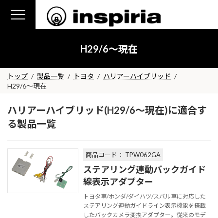
コ
ナ
ン
ビ
テ
ゲ
ン
ー
H29/6～現在
ツ
シ
へ
ョ
ス
ン
トップ
製品一覧
トヨタ
ハリアーハイブリッド
H29/6～現在
キ
に
ッ
移
ハリアーハイブリッド(H29/6～現在)に適合す
プ
動
る製品一覧
商品コード： TPW062GA
ステアリング連動バックガイド
線表示アダプター
トヨタ車/ホンダ/ダイハツ/スバル車に対応した
ステアリング連動ガイドライン表示機能を搭載
したバックカメラ変換アダプター。従来のモデ