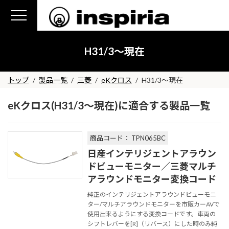
コ
ナ
ン
ビ
テ
ゲ
ン
ー
H31/3～現在
ツ
シ
へ
ョ
ス
ン
トップ
製品一覧
三菱
eKクロス
H31/3～現在
キ
に
ッ
移
eKクロス(H31/3～現在)に適合する製品一覧
プ
動
商品コード： TPN065BC
日産インテリジェントアラウン
ドビューモニター／三菱マルチ
アラウンドモニター変換コード
純正のインテリジェントアラウンドビューモニ
ター/マルチアラウンドモニターを市販カーAVで
使用出来るようにする変換コードです。車両の
シフトレバーを[R]（リバース）にした時のみ純