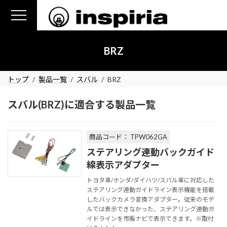
コ
ナ
ン
ビ
テ
ゲ
ン
ー
BRZ
ツ
シ
へ
ョ
ス
ン
トップ
製品一覧
スバル
BRZ
キ
に
ッ
移
スバル(BRZ)に適合する製品一覧
プ
動
商品コード： TPW062GA
ステアリング連動バックガイド
線表示アダプター
トヨタ車/ホンダ/ダイハツ/スバル車に対応した
ステアリング連動ガイドライン表示機能を搭載
したバックカメラ変換アダプター。従来のモデ
ルでは表示できなかった、ステアリング連動ガ
イドラインを市販ナビで表示できます。※取付