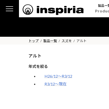
コ
ナ
製品一
ン
ビ
Produ
テ
ゲ
ン
ー
ツ
シ
へ
ョ
ス
ン
トップ
製品一覧
スズキ
アルト
キ
に
ッ
移
プ
動
アルト
年式を絞る
H26/12～R3/12
R3/12～現在