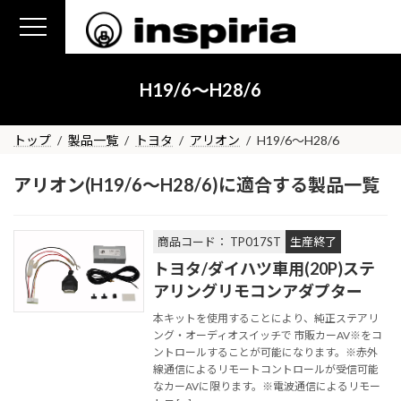
コ
ナ
ン
ビ
テ
ゲ
ン
ー
H19/6～H28/6
ツ
シ
へ
ョ
ス
ン
トップ
製品一覧
トヨタ
アリオン
H19/6～H28/6
キ
に
ッ
移
アリオン(H19/6～H28/6)に適合する製品一覧
プ
動
商品コード： TP017ST
生産終了
トヨタ/ダイハツ車用(20P)ステ
アリングリモコンアダプター
本キットを使用することにより、純正ステアリ
ング・オーディオスイッチで 市販カーAV※をコ
ントロールすることが可能になります。※赤外
線通信によるリモートコントロールが受信可能
なカーAVに限ります。※電波通信によるリモー