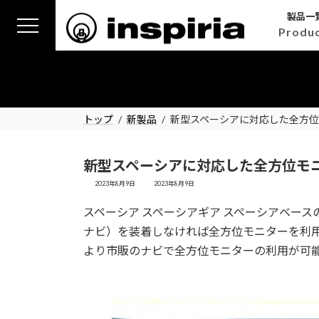
コ
ナ
製品一
ン
ビ
Produ
テ
ゲ
ン
ー
ツ
シ
へ
ョ
ス
ン
トップ
新製品
新型スペーシアに対応した全方
キ
に
ッ
移
プ
動
新型スペーシアに対応した全方位モ
最
2023年8月9日
2023年8月9日
終
更
スペーシア スペーシアギア スペーシアベー
新
日
ナビ）を装着しなければ全方位モニターを利用で
時
:
より市販のナビで全方位モニターの利用が可