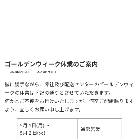
コ
ナ
ン
ビ
テ
ゲ
ン
ー
お知らせ
ツ
シ
へ
ョ
ス
ン
トップ
お知らせ
ゴールデンウィーク休業のご案内
キ
に
ッ
移
ゴールデンウィーク休業のご案内
プ
動
最
2023年4月19日
2023年4月19日
終
更
誠に勝手ながら、弊社及び配送センターのゴールデンウィ
新
日
ークの休業は下記の通りとさせていただきます。
時
:
何かとご不便をお掛けいたしますが、何卒ご配慮賜ります
よう、宜しくお願い申し上げます。
5月 1日(月)～
通常営業
5月 2 日(火)