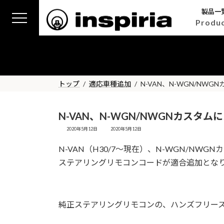
コ
ナ
製品一
ン
ビ
Produ
テ
ゲ
ン
ー
ツ
シ
へ
ョ
ス
ン
トップ
適応車種追加
N-VAN、N-WGN/N
キ
に
ッ
移
プ
動
N-VAN、N-WGN/NWGNカスタ
最
2020年5月12日
2020年5月12日
終
更
N-VAN（H30/7～現在）、N-WGN/NWGN
新
日
ステアリングリモコンコードが適合追加とな
時
:
純正ステアリングリモコンの、ハンズフリー