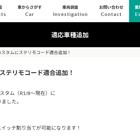
覧
車からさがす
車両調査
お問い合わせ
業
cts
Car
Investigation
Contact
E
適応車種追加
WGNカスタムにステリモコード適合追加！
ムにステリモコード適合追加！
カスタム（R1/8～現在）に
りました。
スイッチ割り当てが可能になります！