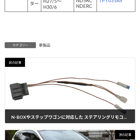
ND5RC
TPT035AS
H27/5～
ター
NDERC
H30/6
新製品
カテゴリー
前の記事
N-BOXやステップワゴンに対応した ステアリングリモコン変換コード発売
2019年6月3日
次の記事