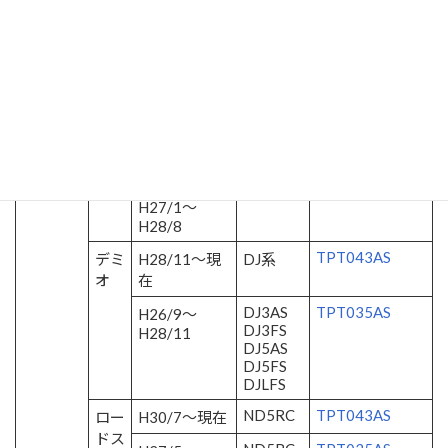
8
在
TPT043AS
アク
H28/7～現在
BM系
セラ
BM5FP
TPT035AS
H25/11～
H28/7
TPT043AS
アテ
H28/8～現在
GJ系
ンザ
TPT035AS
H24/11～
GJ系
H27/1
H27/1～
H28/8
TPT043AS
デミ
H28/11～現
DJ系
オ
在
DJ3AS
TPT035AS
H26/9～
DJ3FS
H28/11
DJ5AS
DJ5FS
DJLFS
ND5RC
TPT043AS
ロー
H30/7～現在
ドス