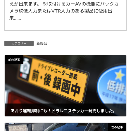
えが出来ます。 ※取付けるカーAVの機能にバックカ
メラ映像入力またはVTR入力のある製品に使用出
来……
新製品
カテゴリー
前の記事
あおり運転抑制にも！ドラレコステッカー発売しました。
2019年2月13日
次の記事