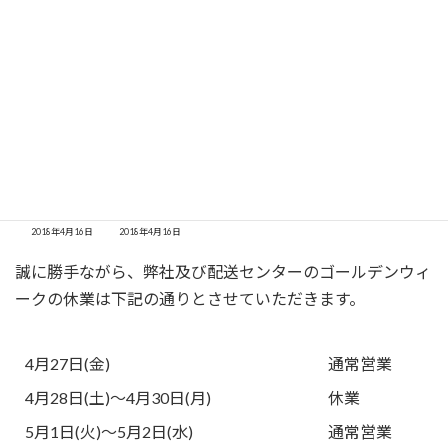
コ
ナ
ン
ビ
テ
ゲ
ン
ー
お知らせ
ツ
シ
へ
ョ
ス
ン
トップ
お知らせ
ゴールデンウィーク休業のご案内
キ
に
ッ
移
ゴールデンウィーク休業のご案内
プ
動
最
2018年4月16日
2018年4月16日
終
更
誠に勝手ながら、弊社及び配送センターのゴールデンウィ
新
日
ークの休業は下記の通りとさせていただきます。
時
:
4月27日(金)
通常営業
4月28日(土)～4月30日(月)
休業
5月1日(火)～5月2日(水)
通常営業