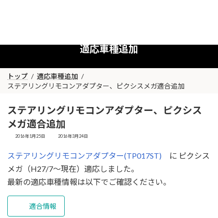
コ
ナ
ン
ビ
テ
ゲ
ン
ー
適応車種追加
ツ
シ
へ
ョ
ス
ン
トップ
適応車種追加
ステアリングリモコンアダプター、ピクシスメガ適合追加
キ
に
ッ
移
ステアリングリモコンアダプター、ピクシス
プ
動
メガ適合追加
最
2016年1月25日
2016年3月24日
終
更
ステアリングリモコンアダプター(TP017ST)
に ピクシス
新
日
メガ（H27/7～現在）適応しました。
時
:
最新の適応車種情報は以下でご確認ください。
適合情報